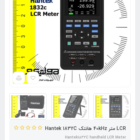
LCR متر 40kHz هانتک Hantek 1832C
Hantek1832C handheld LCR Meter