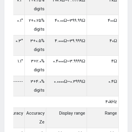
0.1°
0.25%+2
400.0Ω~3.9999kΩ
4kΩ
digits
0.1°
0.25%+2
40.00Ω~399.99Ω
400Ω
digits
0.3°
0.5%+3
4.000Ω~39.999Ω
40Ω
digits
1.1°
2.0%+3
0.4000Ω~3.9999Ω
4Ω
digits
------
4.0%+3
0.0000Ω~0.3999Ω
0.4Ω
digits
40kHz
Accuracy
Accuracy
Display range
Range
Ze