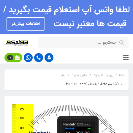
لطفا واتس آپ استعلام قیمت بگیرید /
قیمت ها معتبر نیست
اطلاعات بیش‌تر
0
خانه
برق و الکترونیک
خازن سنج / LCRمتر
LCR متر 40kHz هانتک Hantek 1832C