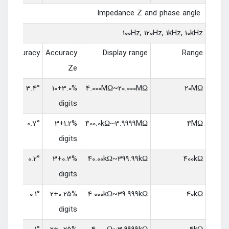
Impedance Z and phase angle
100Hz, 120Hz, 1kHz, 10kHz
Accuracy
Accuracy
Display range
Range
Ze
3.4°
3.0%+10
4.000MΩ~20.000MΩ
20MΩ
digits
0.7°
1.2%+3
400.0kΩ~3.9999MΩ
4MΩ
digits
0.2°
0.3%+3
40.00kΩ~399.99kΩ
400kΩ
digits
0.1°
0.25%+2
4.000kΩ~39.999kΩ
40kΩ
digits