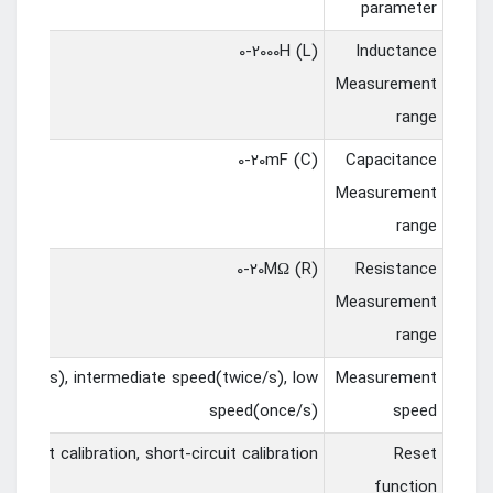
parameter
(L) 0-2000H
Inductance
Measurement
range
(C) 0-20mF
Capacitance
Measurement
range
(R) 0-20MΩ
Resistance
Measurement
range
times/s), intermediate speed(twice/s), low
Measurement
speed(once/s)
speed
 circuit calibration, short-circuit calibration
Reset
function