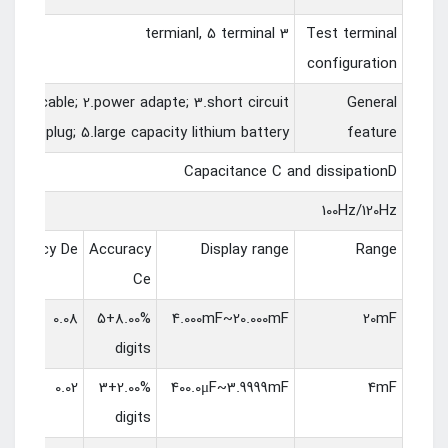
3 termianl, 5 terminal
Test terminal
configuration
 data cable; 2.power adapte; 3.short circuit
General
rubber plug; 5.large capacity lithium battery
feature
Capacitance C and dissipationD
100Hz/120Hz
Accuracy De
Accuracy
Display range
Range
Ce
0.08
8.00%+5
4.000mF~20.000mF
20mF
digits
0.02
2.00%+3
400.0μF~3.9999mF
4mF
digits