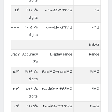
digits
1.1°
2.0%+6
0.4000Ω~3.9999Ω
4Ω
digits
------
5.0%+10
0.0000Ω~0.3999Ω
0.4Ω
digits
100kHz
Accuracy
Accuracy
Display range
Range
Ze
5.2°
9.0%+20
4.000MΩ~20.000MΩ
20MΩ
digits
2.3°
4.0%+10
400.0kΩ~3.9999MΩ
4MΩ
digits
0.9°
1.5%+4
40.00kΩ~399.99kΩ
400kΩ