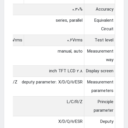
0.30%
Accuracy
series, parallel
Equivalent
Circuit
ms, 0.3Vrms
0.6Vrms
Test level
manual, auto
Measurement
way
2.8 inch TFT LCD
Display screen
r: L/C/R/Z deputy parameter: X/D/Q/θ/ESR
Measurement
parameters
L/C/R/Z
Principle
parameter
X/D/Q/θ/ESR
Deputy