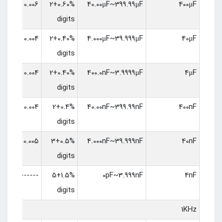
0.006
0.60%+2
40.00μF~399.99μF
400μF
digits
0.004
0.40%+2
4.000μF~39.999μF
40μF
digits
0.004
0.40%+2
400.0nF~3.9999μF
4μF
digits
0.004
0.4%+2
40.00nF~399.99nF
400nF
digits
0.005
0.5%+3
4.000nF~39.999nF
40nF
digits
------
1.5%+5
0pF~3.999nF
4nF
digits
1KHz