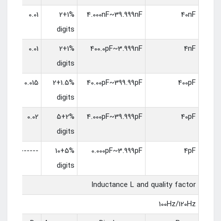
0.01
1%+2
4.000nF~39.999nF
40nF
digits
0.01
1%+2
400.0pF~3.999nF
4nF
digits
0.015
1.5%+2
40.00pF~399.99pF
400pF
digits
0.02
2%+5
4.000pF~39.999pF
40pF
digits
------
5%+10
0.000pF~3.999pF
4pF
digits
Inductance L and quality factor
100Hz/120Hz