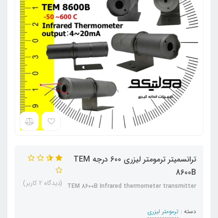
ترانسمیتر ترمومتر لیزری 600 درجه TEM
8600B
(دیدگاه 2 کاربر)
TEM 8600B Infrared thermometer transmitter
دسته :
ترمومتر لیزری