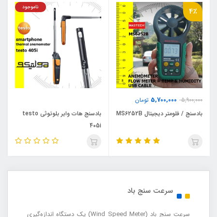
ناموجود
4٪
5,700,000
5,900,000
تومان
بادسنج / فلومتر دیجیتال MS6252B
بادسنج هات وایر بلوتوثی testo
405i
سرعت سنج باد
سرعت سنج باد (Wind Speed Meter) یک دستگاه اندازه‌گیری