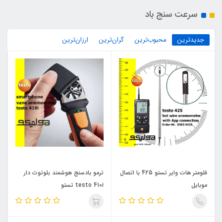
سرعت سنج باد
جدیدترین
محبوب‌ترین
گران‌ترین
ارزان‌ترین
فلومتر هات وایر تستو 425 با اتصال
ترمو بادسنج هوشمند بلوتوث دار
موبایل
testo 410i تستو