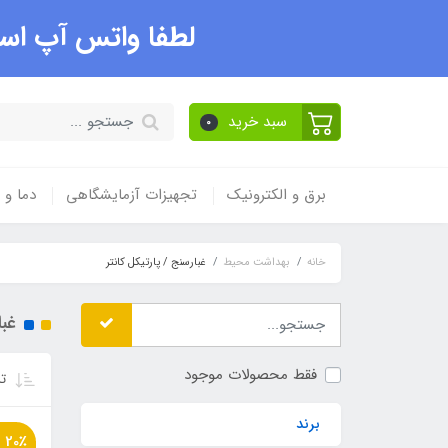
لطفا واتس آپ است
سبد خرید
0
برق و الکترونیک
تجهیزات آزمایشگاهی
دما و
خانه
بهداشت محیط
غبارسنج / پارتیکل کانتر
غبا
فقط محصولات موجود
تر
برند
20٪