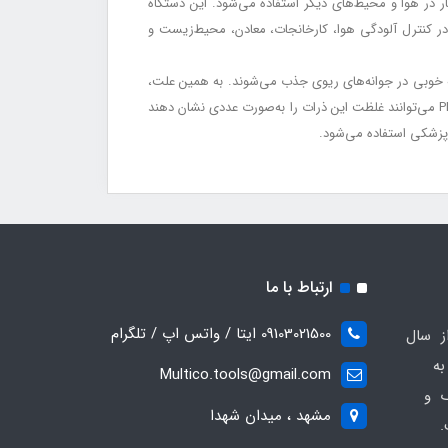
به‌صورت غبار در هوا و محیط‌های دیگر استفاده می‌شود. این دستگاه
اه اندازه‌گیری غبار به‌طور گسترده‌ای در کنترل آلودگی هوا، کارخانجات، معادن، محیط‌زیست و
) عبور کرده و به خوبی در جوانه‌های ریوی جذب می‌شوند. به همین علت،
این ذرات معلق به عنوان یکی از معیارهای مهم در کنترل کیفیت هوا و سلامت ریوی در نظر گرفته می‌شوند. دستگاه‌های اندازه‌گیری PM2.5 می‌توانند غلظت این ذرات را به‌صورت عددی نشان دهند
ارتباط با ما
09103021500 ایتا / واتس اپ / تلگرام
ز سال
 به
Multico.tools@gmail.com
ک و
مشهد ، میدان شهدا