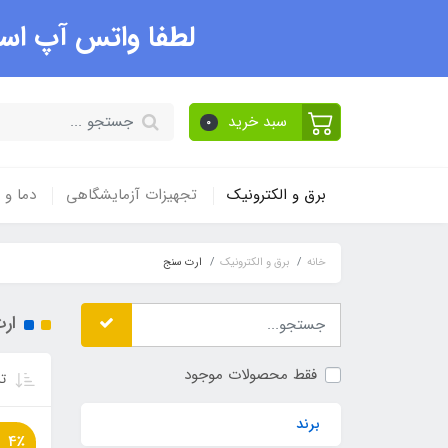
لطفا واتس آپ است
سبد خرید
0
برق و الکترونیک
تجهیزات آزمایشگاهی
دما و
خانه
برق و الکترونیک
ارت سنج
ار
فقط محصولات موجود
تر
برند
4٪