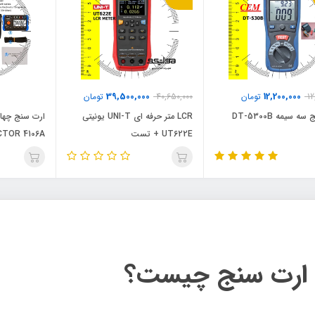
39,500,000
12,200,000
12
تومان
40,650,000
تومان
ه سیمه DT-5300B
LCR متر حرفه ای UNI-T یونیتی
ارت سنج چهار
UT622E + تست
CTOR 4106A
L/C/Z/R/ESR/D/Q/O/DCR
| ارت سنج چیست؟