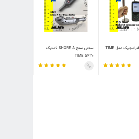
سختی سنج التراسونیک مدل TIME
سختی سنج SHORE A لاستیک
TIME 5430