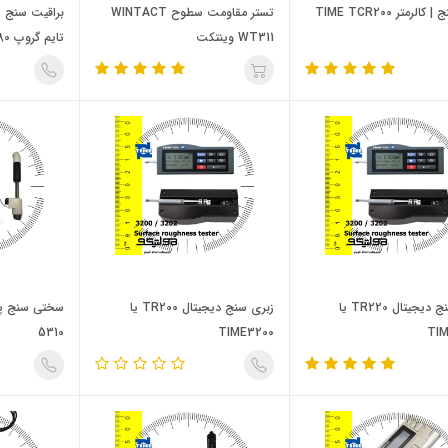
لرمتر TIME TCR200
تستر مقاومت سطوح WINTACT
WT311 وینتکت
تایم گروپ TIME HP-380
زبری سنج دیجیتال TR220 یا
زبری سنج دیجیتال TR200 یا
5310
TIME3200
TI