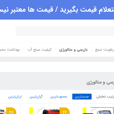
علام قیمت بگیرید / قیمت ها معتبر ن
 رطوبت سنج
بازرسی و متالورژی
کیفیت سنج آب
بهداشت محی
رسی و متالورژی
تیب نمایش:
جدیدترین
محبوب‌ترین
گران‌ترین
ارزان‌ترین
4٪
2٪