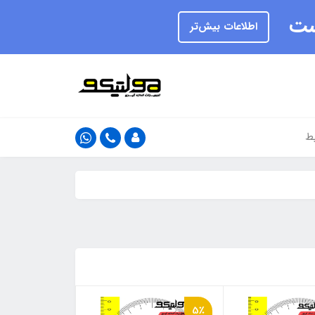
یست
اطلاعات بیش‌تر
ط
5٪