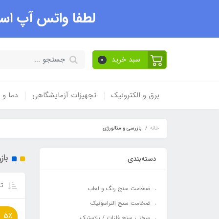
لطفا واتس آپ است
سبد خرید
0
برق و الکترونیک
تجهیزات آزمایشگاهی
دما و
خانه
بازرسی و متالورژی
باز
دسته‌بندی
تر
ضخامت سنج رنگ و لعاب
ضخامت سنج التراسونیک
5٪
سختی سنج فلزات / پلاستیک