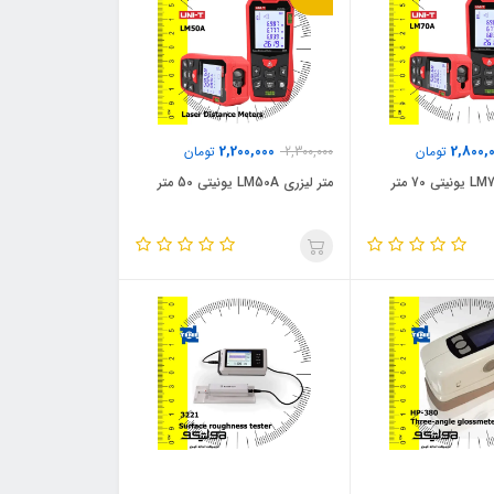
2,200,000
2,800,
تومان
2,300,000
تومان
متر لیزری LM50A یونیتی 50 متر