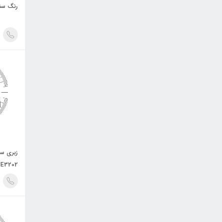
رنگ سنج | کا
ME3202