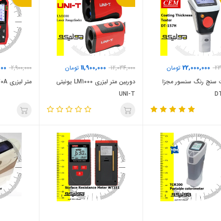
000
11,900,000
22,000,000
23
تومان
12,034,000
تومان
2,900,000
سنج رنگ سنسور مجزا
دوربین متر لیزری LM1000 یونیتی
متر لیزری LM70A یونیتی 70 متر
UNI-T
D