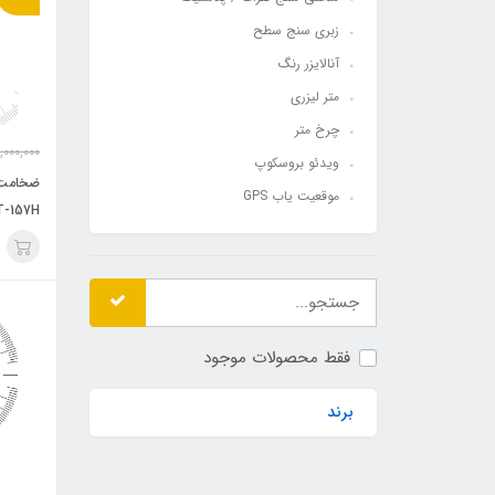
زبری سنج سطح
آنالایزر رنگ
متر لیزری
چرخ متر
,000,000
ویدئو بروسکوپ
ضخامت 
موقعیت یاب GPS
T-157H
فقط محصولات موجود
برند