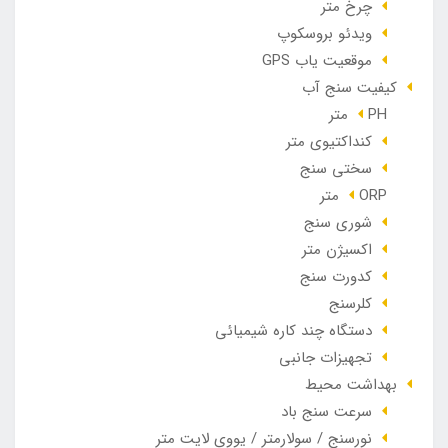
چرخ متر
ویدئو بروسکوپ
موقعیت یاب GPS
کیفیت سنج آب
PH متر
کنداکتیوی متر
سختی سنج
ORP متر
شوری سنج
اکسیژن متر
کدورت سنج
کلرسنج
دستگاه چند کاره شیمیائی
تجهیزات جانبی
بهداشت محیط
سرعت سنج باد
نورسنج / سولارمتر / یووی لایت متر