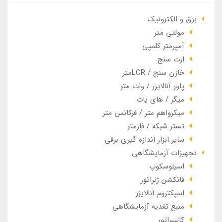
برق و الکترونیک
مولتی متر
آمپرمتر کلمپی
ارت سنج
خازن سنج / LCRمتر
پاور آنالایزر / وات متر
میگر / های پات
میکرواهم متر / فرکانس متر
تستر شبکه / فازمتر
سایر ابزار اندازه گیری برقی
تجهیزات آزمایشگاهی
اسیلوسکوپ
فانکشن ژنراتور
اسپکتروم آنالایزر
منبع تغذیه آزمایشگاهی
کالیبراتور