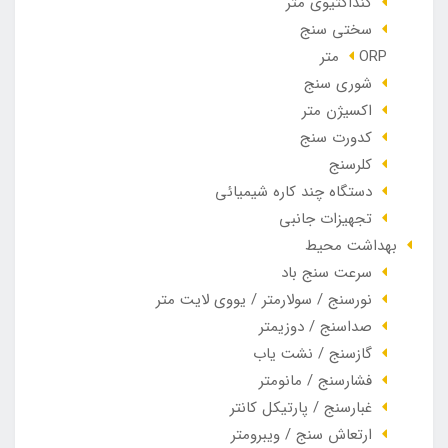
کنداکتیوی متر
سختی سنج
ORP متر
شوری سنج
اکسیژن متر
کدورت سنج
کلرسنج
دستگاه چند کاره شیمیائی
تجهیزات جانبی
بهداشت محیط
سرعت سنج باد
نورسنج / سولارمتر / یووی لایت متر
صداسنج / دوزیمتر
گازسنج / نشت یاب
فشارسنج / مانومتر
غبارسنج / پارتیکل کانتر
ارتعاش سنج / ویبرومتر