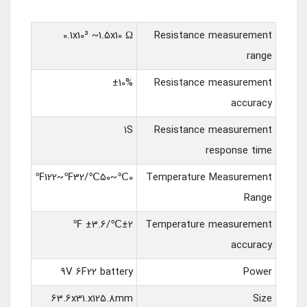
0.1x10³ ~1.5x10 Ω
Resistance measurement
range
±10%
Resistance measurement
accuracy
1S
Resistance measurement
response time
0℃~50℃/32℉~122℉
Temperature Measurement
Range
±2℃/±3.6 ℉
Temperature measurement
accuracy
9V 6F22 battery
Power
63.6x31.x125.8mm
Size