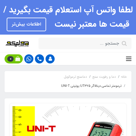
لطفا واتس آپ استعلام قیمت بگیرید /
قیمت ها معتبر نیست
اطلاعات بیش‌تر
0
خانه
دما و رطوبت سنج
دماسنج ترموکوبل
ترمومتر تماسی دیتالاگر UT325 یونیتی UNI-T