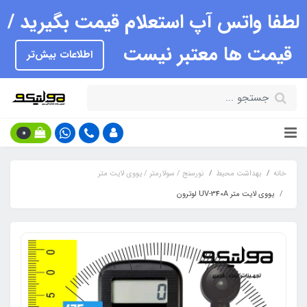
لطفا واتس آپ استعلام قیمت بگیرید /
قیمت ها معتبر نیست
اطلاعات بیش‌تر
0
خانه
بهداشت محیط
نورسنج / سولارمتر / یووی لایت متر
یووی لایت متر UV-340A لوترون