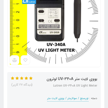
یووی لایت متر UV-340A لوترون
(دیدگاه 27 کاربر)
Lutron UV-340A UV Light Meter
دسته :
نورسنج / سولارمتر / یووی لایت متر