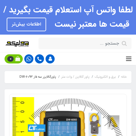
لطفا واتس آپ استعلام قیمت بگیرید /
قیمت ها معتبر نیست
اطلاعات بیش‌تر
0
خانه
برق و الکترونیک
پاور آنالایزر / وات متر
پاورآنالایزر سه فاز DW-6093