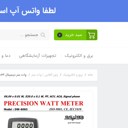
لطفا واتس آپ است
سبد خرید
0
برق و الکترونیک
تجهیزات آزمایشگاهی
دما و
خانه
برق و الکترونیک
پاور آنالایزر / وات متر
وات متر دیجیتال DW-6063