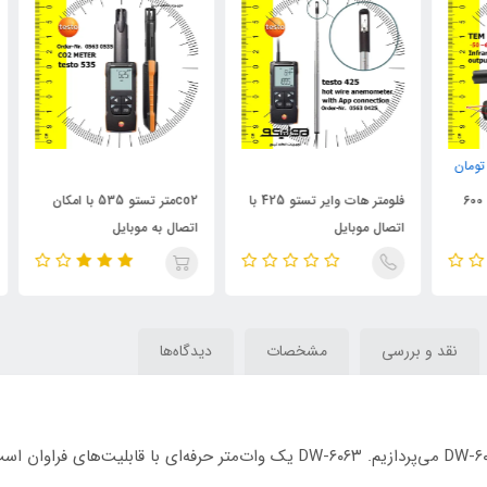
ن
فلومتر هات وایر تستو 425 با
co2متر تستو 535 با امکان
گاز آ
اتصال موبایل
اتصال به موبایل
نقد و بررسی
مشخصات
دیدگاه‌ها
در این مقاله، به بررسی و کارایی دستگاه وات‌متر DW-۶۰۶۳ می‌پردازیم. DW-۶۰۶۳ یک وا