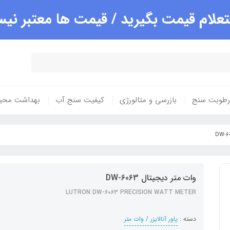
علام قیمت بگیرید / قیمت ها معتبر ن
 رطوبت سنج
بازرسی و متالورژی
کیفیت سنج آب
بهداشت محی
وات متر دیجیتال DW-6063
LUTRON DW-6063 PRECISION WATT METER
دسته :
پاور آنالایزر / وات متر