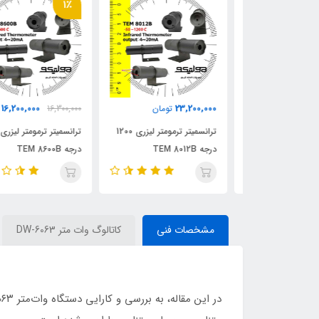
1٪
16,200,000
23,200,000
مان
تومان
16,300,000
توما
کدورت سنج دیجیتال TES
ترانسمیتر ترمومتر لیزری 1200
ترانسمیتر ترمومتر لیزری 600
درجه TEM 8012B
درجه TEM 8600B
مشخصات فنی
کاتالوگ وات متر DW-6063