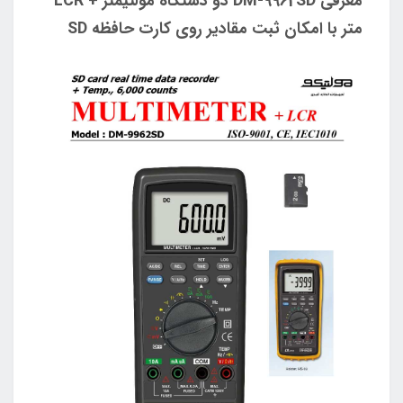
معرفی DM-9962SD دو دستگاه مولتیمتر + LCR
متر با امکان ثبت مقادیر روی کارت حافظه SD