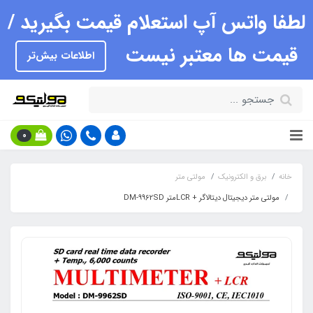
لطفا واتس آپ استعلام قیمت بگیرید /
قیمت ها معتبر نیست
اطلاعات بیش‌تر
0
خانه
برق و الکترونیک
مولتی متر
مولتی متر دیجیتال دیتالاگر + LCRمتر DM-9962SD