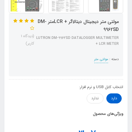
مولتی متر دیجیتال دیتالاگر + LCRمتر DM-
9962SD
(دیدگاه 1
LUTRON DM-9962SD DATALOGGER MULTIMETER
کاربر)
+ LCR METER
دسته :
مولتی متر
انتخاب کابل USB و نرم افزار:
دارد
ندارد
ویژگی‌های محصول