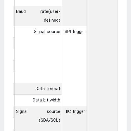
， 250000， 500000， 800000， 1000000
1Mbit/s
Baud rate(user-
defined)
1~CH2，
Signal source
SPI trigger
.0~D1.3，
0~D2.3，
0~D3.3，
0~D4.3
cimal）
Data format
4， 8， 16， 24， 32
Data bit width
1~CH2，
Signal source
IIC trigger
(SDA/SCL)
.0~D1.3，