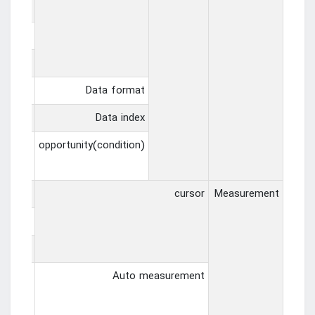
0~D2.3，
0~D3.3，
0~D4.3
cimal）
Data format
0~7
Data index
data、
opportunity(condition)
restart
sors △V
cursor
Measurement
ors △T
（1/△T）
、RMS、
Auto measurement
idth、-