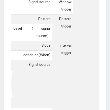
A1~LA4
Signal source
Window
trigger
0:low level；1:high level；X:ignore；
Pattern
Pattern
trigger
H1~CH2
Level（signal
source）
se，fall
Slope
Interval
trigger
!=， =
condition(When)
1~CH2，
Signal source
.0~D1.3，
0~D2.3，
0~D3.3，
0~D4.3