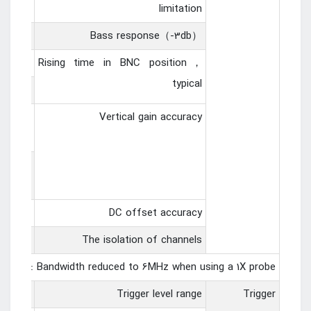
limitation
is≤10Hz
Bass response（-3db）
PO6082
Rising time in BNC position，
typical
≤4.4ns
ccuracy
Vertical gain accuracy
 is ±3%
ccuracy
is ±4%.
±0.1 div±2 mV±1% offset value
DC offset accuracy
>40 dB
The isolation of channels
Note: Bandwidth reduced to 6MHz when using a 1X probe
±5 divisions from the center of the screen
Trigger level range
Trigger