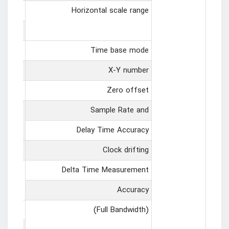
SO6104
Horizontal scale range
by step
Y、Roll
Time base mode
channel
X-Y number
±0.5 div× minimum time base gear
Zero offset
25ppm
Sample Rate and
Delay Time Accuracy
≤±5 ppm/year
Clock drifting
on”mode
Delta Time Measurement
Accuracy
±（1 sample interval+100ppm×reading+0.6ns）
(Full Bandwidth)