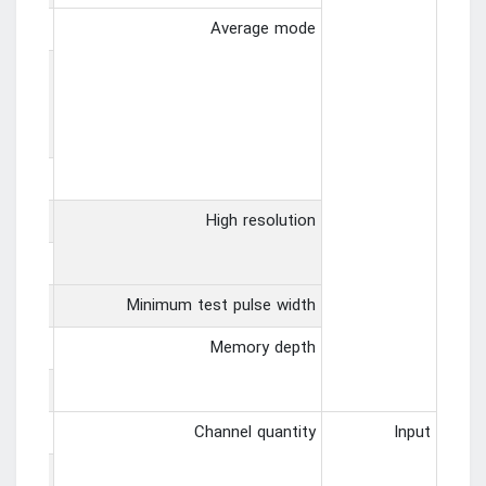
channel
Average mode
time，N
ed from
2、4、8、16、32、 64、128、256、512 and 1024.
support
o 12bit
High resolution
support
8ns
Minimum test pulse width
nel 64M
Memory depth
ls 32M
4 analog channels
Channel quantity
Input
opened