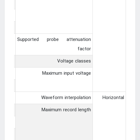
1MΩ±2%
channel
(300KΩ±2%) ，(8 pF±3 pF)
、1000X
Supported probe attenuation
factor
 CAT II
Voltage classes
S (10X)
Maximum input voltage
25V~25V
(sin x)/x
Waveform interpolation
Horizontal
um 64M
Maximum record length
mum32M
um 16M