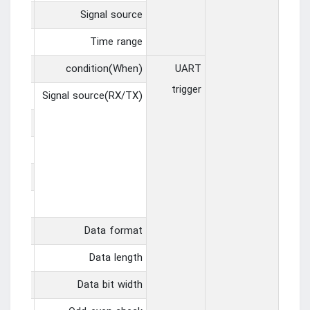
H1~CH2
Signal source
s ~ 10s
Time range
 error
condition(When)
UART
trigger
1~CH2，
Signal source(RX/TX)
.0~D1.3，
0~D2.3，
0~D3.3，
0~D4.3
cimal）
Data format
1 byte
Data length
5 bit， 6 bit， 7 bit， 8 bit
Data bit width