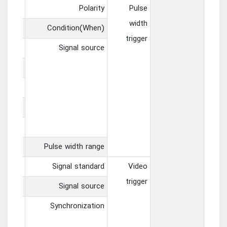
olarity
Polarity
Pulse
width
!=， =
Condition(When)
trigger
1~CH2，
Signal source
.0~D1.3，
0~D2.3，
0~D3.3，
0~D4.3
s ~ 10s
Pulse width range
， PAL
Signal standard
Video
trigger
H1~CH2
Signal source
ld、all
Synchronization
field