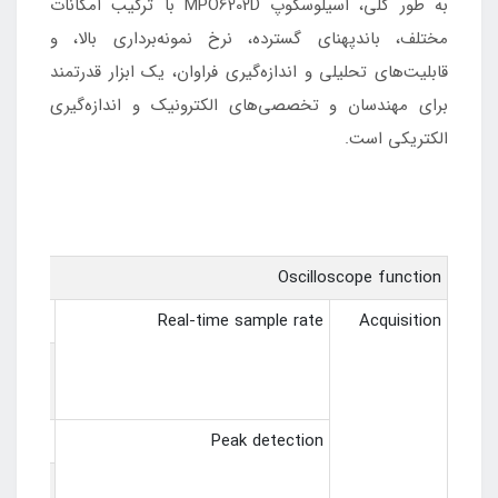
به طور کلی، اسیلوسکوپ MPO6202D با ترکیب امکانات
مختلف، باند‌پهنای گسترده، نرخ نمونه‌برداری بالا، و
قابلیت‌های تحلیلی و اندازه‌گیری فراوان، یک ابزار قدرتمند
برای مهندسان و تخصصی‌های الکترونیک و اندازه‌گیری
الکتریکی است.
Oscilloscope function
1 GSa/s（single channel） 500 MSa/s（two channels）
Real-time sample rate
Acquisition
e,it is
channel
nel 4ns
Peak detection
support