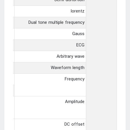
y range
Semi-distortion
y range
lorentz
y range
Dual tone multiple frequency
y range
Gauss
y range
ECG
y range
Arbitrary wave
8KSa
Waveform length
curacy
Frequency
olution
t range
Amplitude
range
DC offset