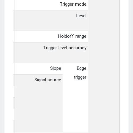
single
Trigger mode
H1~CH2
Level
ns~10s
Holdoff range
H1~CH2
Trigger level accuracy
ng edge
Slope
Edge
trigger
1~CH2，
Signal source
.0~D1.3，
0~D2.3，
0~D3.3，
0~D4.3