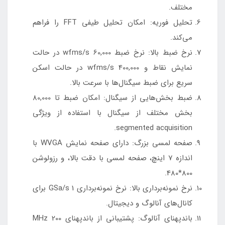
مختلف.
تحلیل فوریه: امکان تحلیل طیفی FFT را فراهم
می‌کند.
نرخ ضبط بالا: نرخ ضبط 60,000 wfms/s در حالت
نمایش نقاط و 400,000 wfms/s در حالت اسکن
سریع برای ضبط سیگنال‌ها با سرعت بالا.
ضبط بخش‌هایی از سیگنال: امکان ضبط تا 80,000
بخش مختلف از سیگنال با استفاده از ویژگی
segmented acquisition.
صفحه لمسی بزرگ: دارای صفحه نمایش WVGA با
اندازه 7 اینچ، صفحه لمسی با دقت بالا، و رزولوشن
800*480.
نرخ نمونه‌برداری بالا: نرخ نمونه‌برداری 1 GSa/s برای
کانال‌های آنالوگ و دیجیتال.
باند‌پهنای آنالوگ: پشتیبانی از باند‌پهنای 200 MHz