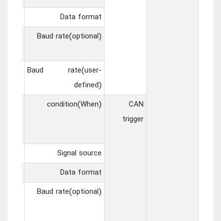
cimal）
Data format
0/11520
Baud rate(optional)
400 bit/s
00bit/s
Baud rate(user-
defined)
me ID、
condition(When)
CAN
me、all
trigger
 frame
H1~CH2
Signal source
cimal）
Data format
Baud rate(optional)
125000