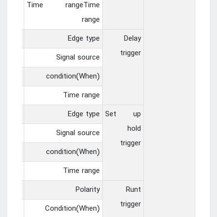
s ~ 10s
Time rangeTime
range
ng edge
Edge type
Delay
trigger
H1~CH2
Signal source
!=， =
condition(When)
s ~ 10s
Time range
ng edge
Edge type
Set up
hold
H1~CH2
Signal source
trigger
!=， =
condition(When)
s ~ 10s
Time range
olarity
Polarity
Runt
trigger
!=， =
Condition(When)