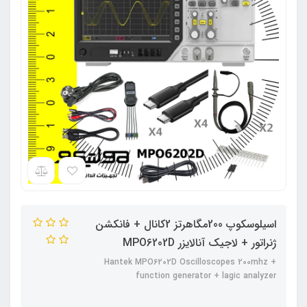
اسیلوسکوپ 200مگاهرتز 2کانال + فانکشن
ژنراتور + لاجیک آنالایزر MPO6202D
Hantek MPO6202D Oscilloscopes 200mhz +
function generator + lagic analyzer