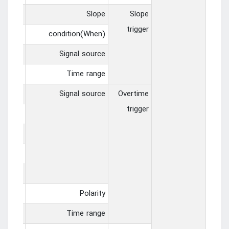
ise，fal
Slope
Slope
trigger
!=， =
condition(When)
 ~ CH2
Signal source
s ~ 10s
Time range
1~CH2，
Signal source
Overtime
trigger
.0~D1.3，
0~D2.3，
0~D3.3，
0~D4.3
olarity
Polarity
s ~ 10s
Time range