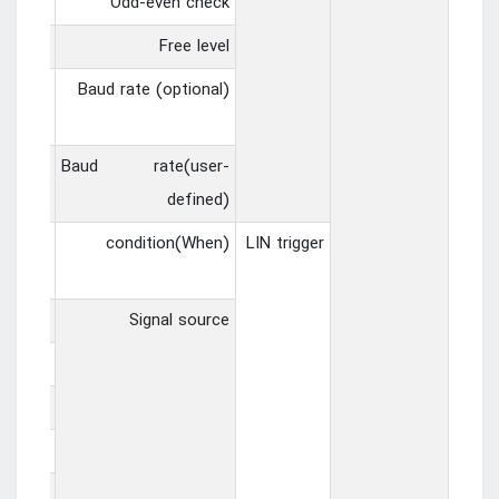
、even
Odd-even check
gh、low
Free level
0/11520
Baud rate (optional)
400 bit/s
00bit/s
Baud rate(user-
defined)
field、
condition(When)
LIN trigger
nd data
1~CH2，
Signal source
.0~D1.3，
0~D2.3，
0~D3.3，
0~D4.3