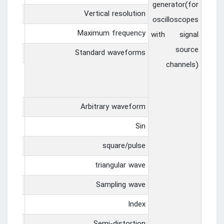
generator(for
12 bits
Vertical resolution
oscilloscopes
25 MHz
Maximum frequency
with signal
source
ise、DC
Standard waveforms
channels)
ltiple
ss，ECG
3，Arb4
Arbitrary waveform
y range
Sin
y range
square/pulse
y range
triangular wave
y range
Sampling wave
y range
Index