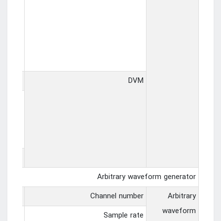
hoot、
g edge
、PRMS、
、LRR、
R、LFF
source
DVM
rement
type
 meter
Arbitrary waveform generator
2 channels
Channel number
Arbitrary
waveform
0MSa/s
Sample rate