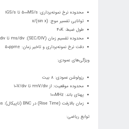
محدوده نرخ نمونه‌برداری: 500MS/s تا 1GS/s
توانایی تفسیر موج: (sin x)/x
طول ضبط: 40K
محدوده تقسیم زمان (SEC/DIV): 2ns/div تا 80s/div
دقت نرخ نمونه‌برداری و تاخیر زمان: ±50ppm
ویژگی‌های عمودی:
رزولوشن عمودی: 8 بیت
محدوده موقعیت: از 2mV/div تا 10V/div
پهنای باند: 100MHz
زمان بالارفت (Rise Time) در BNC (تاپیکال): 3.5ns
توابع ریاضی: