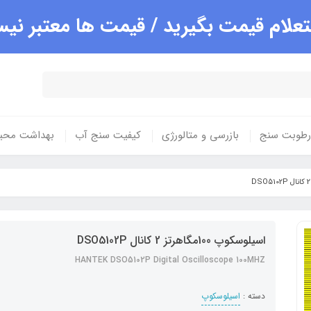
علام قیمت بگیرید / قیمت ها معتبر ن
 رطوبت سنج
بازرسی و متالورژی
کیفیت سنج آب
بهداشت محی
اسیلوسکوپ 100مگاهرتز 2 کانال DSO5102P
HANTEK DSO5102P Digital Oscilloscope 100MHZ
دسته :
اسیلوسکوپ