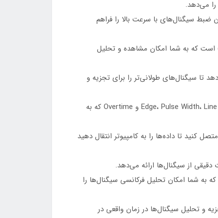
قعی 1GSa/s (گیگاسمپل در ثانیه) است که امکان ضبط سیگنال‌های با سرعت بالا را فراهم
 اسیلوسکوپ دارای صفحه نمایش رنگی با ابعاد 7.0 اینچ و وضوح WVGA (800x480 پیکسل) است که به شما امکان مشاهده و تحلیل
ت، که این امکان را به شما می‌دهد تا سیگنال‌های طولانی‌تر را برای تجزیه و
حالتهای تریگر متنوع: این اسیلوسکوپ انواع حالتهای تریگر را پشتیبانی می‌کند از جمله حالتهای Edge، Pulse Width، Line Selectable Video، Slope و Overtime که به
به کامپیوتر خود متصل کنید تا داده‌ها را به کامپیوتر انتقال دهید
 دقیقی از سیگنال‌ها ارائه می‌دهد.
ندارد پشتیبانی می‌کند، که به شما امکان تحلیل فرکانسی سیگنال‌ها را
جزیه و تحلیل سیگنال‌ها در زمان واقعی در