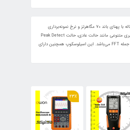
اسیلوسکوپ دیجیتال DSO5102P یک ابزار اندازه‌گیری و تجزیه و تحلیل الکترونیکی با ویژگی‌های بارزی است. این دستگاه دو کاناله با پهنای باند 70 مگاهرتز و نرخ نمونه‌برداری
واقعی 1GS/s، قابلیت اندازه‌گیری و ضبط سیگنال‌های الکترونیکی با دقت بالا را فراهم می‌کند. همچنین دارای حالت‌های اندازه‌گیری متنوعی مانند حالت عادی، حالت Peak Detect
و حالت Average با تعداد نمونه‌های قابل انتخاب است. دارای ویژگی‌های افقی و عمودی مناسب و پشتیبانی از توابع ریاضی از جمله FFT می‌باشد. این اسیلوسکوپ همچنین دارای
10٪
23٪