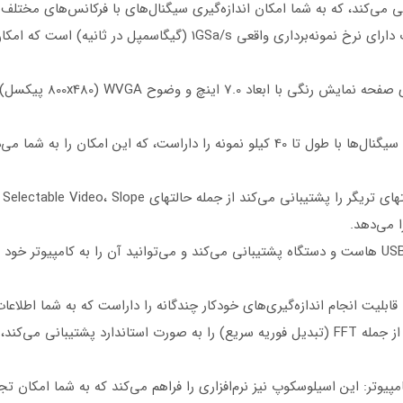
نرخ نمونه‌برداری واقعی 1GSa/s: این اسیلوسکوپ دارای نرخ نمونه‌برداری وا
صفحه نمایش رنگی بزرگ: این
طول ضبط تا 40K: این اسیلوسکوپ قابلیت ضبط سیگنال‌ها با طول تا 40 کیلو نمونه را داراس
 می‌دهد.
اتصال از طریق USB: این اسیلوسکوپ از اتصال USB هاست و دستگاه پشتیبانی می‌کند و می‌توانید آن را 
قابلیت انجام اندازه‌گیری‌های خودکار چندگانه را داراست که به شما اطلاعات
توابع ریاضی: این اسیلوسکوپ چهار تابع ریاضی از جمله FFT (تبدیل فوریه سریع) را به صورت استا
امپیوتر: این اسیلوسکوپ نیز نرم‌افزاری را فراهم می‌کند که به شما امکان ت