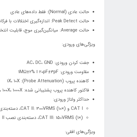
حالت عادی (Normal): فقط داده‌های عادی
حالت Peak Detect: اندازه‌گیری اختلالات با فرکانس بالا و تصادفی
حالت Average: میانگین‌گیری موج، قابلیت انتخاب تعداد نمونه‌های میانگین (4، 8، 16، 32، 64، 128)
ویژگی‌های ورودی:
جفت کردن ورودی: AC، DC، GND
مقاومت ورودی: 1MΩ±2% ‖ 20pF±3pF
کاهنده پروب (Probe Attenuation): 1X، 10X
فاکتور کاهنده پروب پشتیبانی شده: 1X، 10X، 100X، 1000X
حداکثر ولتاژ ورودی:
CAT I و CAT II: 300VRMS (10×)، دسته‌بندی نصب
CAT III: 150VRMS (1×)، دسته‌بندی نصب II
ویژگی‌های افقی: