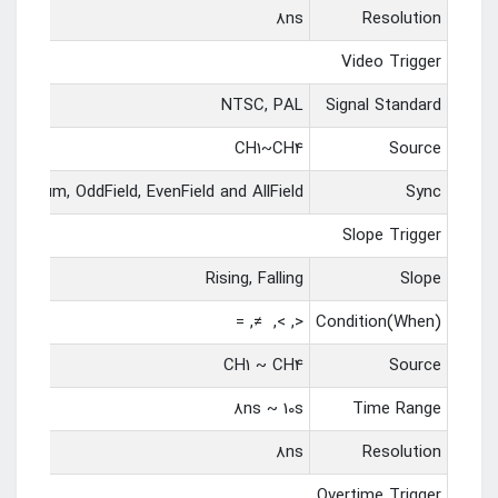
8ns
Resolution
Video Trigger
NTSC, PAL
Signal Standard
CH1~CH4
Source
 LinrNum, OddField, EvenField and AllField
Sync
Slope Trigger
Rising, Falling
Slope
<, >, ≠, =
Condition(When)
CH1 ~ CH4
Source
8ns ~ 10s
Time Range
8ns
Resolution
Overtime Trigger