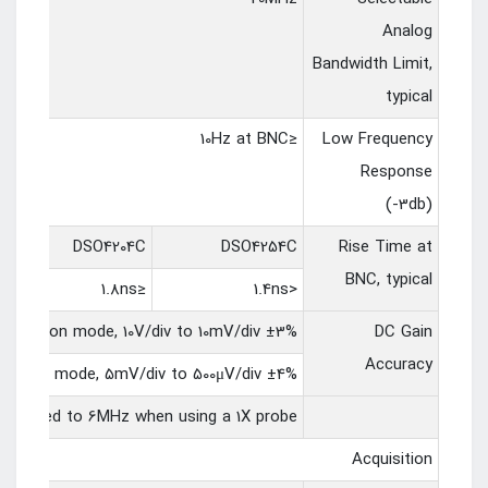
Analog
Bandwidth Limit,
typical
≤10Hz at BNC
Low Frequency
Response
(-3db)
DSO4204C
DSO4254C
Rise Time at
BNC, typical
≤1.8ns
<1.4ns
±3% for Normal or Average acquisition mode, 10V/div to 10mV/div
DC Gain
Accuracy
±4% for Normal or Average acquisition mode, 5mV/div to 500μV/div
 reduced to 6MHz when using a 1X probe.
Acquisition