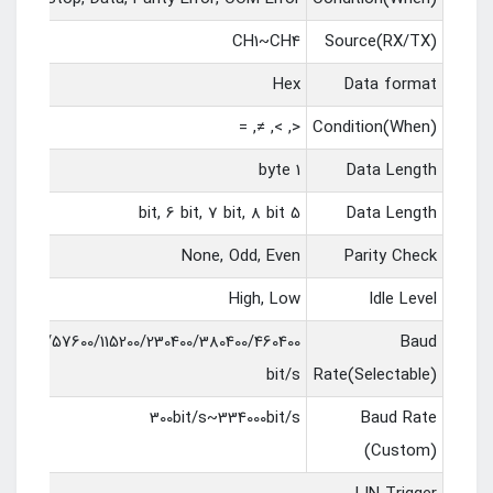
CH1~CH4
Source(RX/TX)
Hex
Data format
<, >, ≠, =
Condition(When)
1 byte
Data Length
5 bit, 6 bit, 7 bit, 8 bit
Data Length
None, Odd, Even
Parity Check
High, Low
Idle Level
00/38400/57600/115200/230400/380400/460400
Baud
bit/s
Rate(Selectable)
300bit/s~334000bit/s
Baud Rate
(Custom)