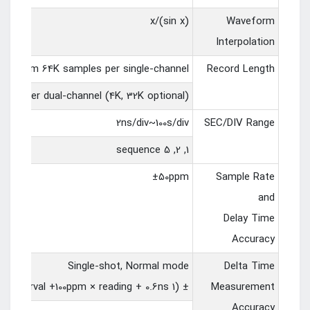
(sin x)/x
Waveform
Interpolation
aximum 64K samples per single-channel;
Record Length
es per dual-channel (4K, 32K optional)
2ns/div~100s/div
SEC/DIV Range
1, 2, 5 sequence
±50ppm
Sample Rate
and
Delay Time
Accuracy
Single-shot, Normal mode
Delta Time
± (1 sample interval +100ppm × reading + 0.6ns)
Measurement
Accuracy