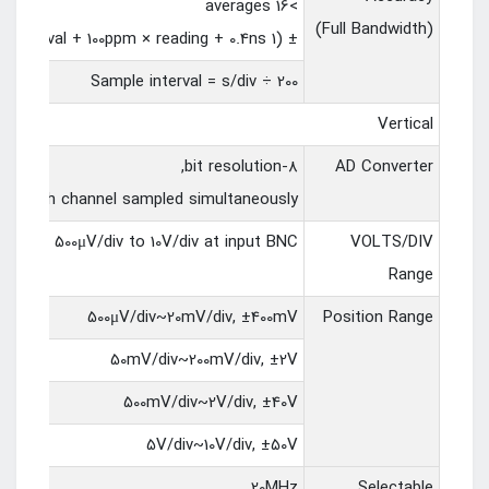
>16 averages
(Full Bandwidth)
± (1 sample interval + 100ppm × reading + 0.4ns)
Sample interval = s/div ÷ 200
Vertical
8-bit resolution,
AD Converter
each channel sampled simultaneously
500μV/div to 10V/div at input BNC
VOLTS/DIV
Range
500μV/div~20mV/div, ±400mV
Position Range
50mV/div~200mV/div, ±2V
500mV/div~2V/div, ±40V
5V/div~10V/div, ±50V
20MHz
Selectable