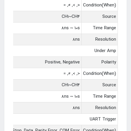
<, >, ≠, =
Condition(When)
CH1~CH4
Source
8ns ~ 10s
Time Range
8ns
Resolution
Under Amp
Positive, Negative
Polarity
<, >, ≠, =
Condition(When)
CH1~CH4
Source
8ns ~ 10s
Time Range
8ns
Resolution
UART Trigger
Start, Stop, Data, Parity Error, COM Error
Condition(When)