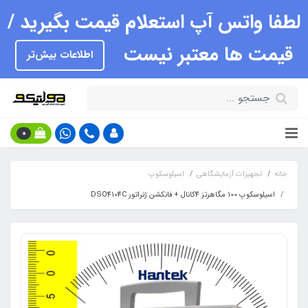
لطفا واتس آپ استعلام قیمت بگیرید /
قیمت ها معتبر نیست
اطلاعات بیش‌تر
0
خانه
تجهیزات آزمایشگاهی
اسیلوسکوپ
اسیلوسکوپ 100 مگاهرتز 4کانال + فانکشن ژنراتور DSO4104C