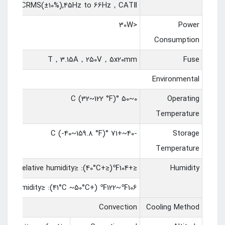
0-240VACRMS(±10%),45Hz to 66Hz，CATⅡ
<30W
Power
Consumption
T，3.15A，250V，5x20mm
Fuse
Environmental
0~50 °C (32~122 °F)
Operating
Temperature
-40~+71 °C (-40~159.8 °F)
Storage
Temperature
≤+104℉(≤+40°C): ≤90% relative humidity
Humidity
106℉~122℉ (+41°C ~50°C): ≤60% relative humidity
Convection
Cooling Method