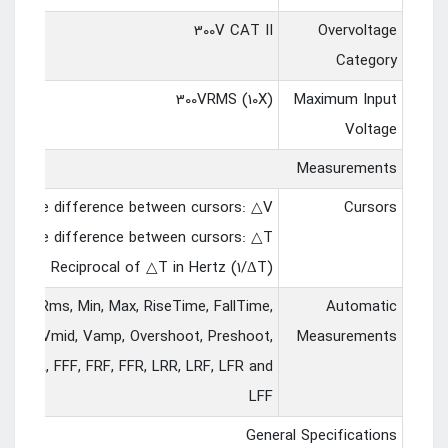
300V CAT II
Overvoltage
Category
300VRMS (10X)
Maximum Input
Voltage
Measurements
Voltage difference between cursors: △V
Cursors
Time difference between cursors: △T
Reciprocal of △T in Hertz (1/ΔT)
PeriodRms, Min, Max, RiseTime, FallTime,
Automatic
, Vtop, Vmid, Vamp, Overshoot, Preshoot,
Measurements
, FRR, FFF, FRF, FFR, LRR, LRF, LFR and
LFF
General Specifications