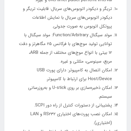
overtime، pulse، pattern، interval و غیره.
تریگر و دیکودر اتوبوس‌های سریال: قابلیت تریگر و
دیکودر اتوبوس‌های سریال با نمایش اطلاعات
پروتکل اتوبوس به صورت جدولی.
مولد سیگنال Function/Arbitrary: مولد سیگنال با
توانایی تولید موج‌های با فرکانس 25 مگاهرتز و دقت
12 بیتی با انواع موج‌های مختلف از جمله ARB،
مربع، سینوسی، مثلثی و غیره.
امکان اتصال به کامپیوتر: دارای پورت USB
Host/Device برای ارتباط با کامپیوتر.
امکان ذخیره‌سازی بر روی U-stick و به‌روزرسانی
سیستم.
پشتیبانی از دستورات کنترل از راه دور SCPI.
امکان نصب پورت‌های اختیاری RS232 و LAN
(اختیاری).