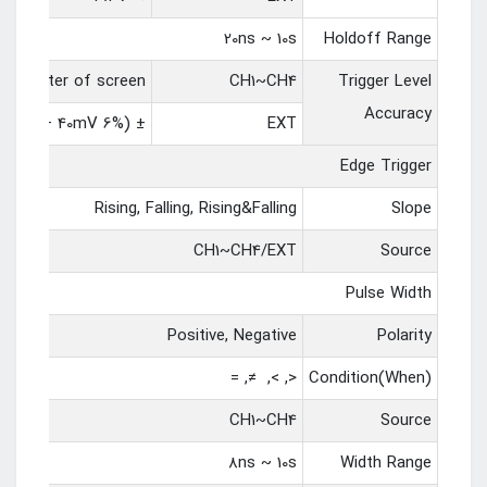
20ns ~ 10s
Holdoff Range
from center of screen
CH1~CH4
Trigger Level
Accuracy
± (6% of setting + 40mV)
EXT
Edge Trigger
Rising, Falling, Rising&Falling
Slope
CH1~CH4/EXT
Source
Pulse Width
Positive, Negative
Polarity
<, >, ≠, =
Condition(When)
CH1~CH4
Source
8ns ~ 10s
Width Range