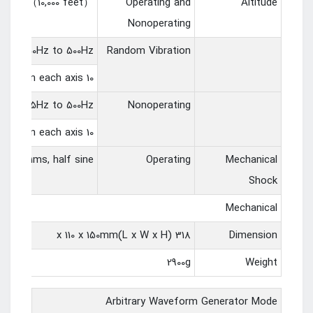
3,000m（10,000 feet）
Operating and
Altitude
Nonoperating
from 50Hz to 500Hz,
Random Vibration
10 minutes on each axis
 from 5Hz to 500Hz
Nonoperating
10 minutes on each axis
50g, 11ms, half sine
Operating
Mechanical
Shock
Mechanical
318 x 110 x 150mm(L x W x H)
Dimension
2900g
Weight
Arbitrary Waveform Generator Mode