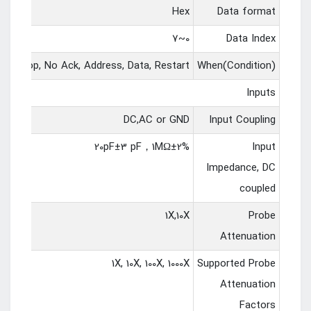
Hex
Data format
0~7
Data Index
art, Stop, No Ack, Address, Data, Restart
When(Condition)
Inputs
DC,AC or GND
Input Coupling
20pF±3 pF，1MΩ±2%
Input
Impedance, DC
coupled
1X,10X
Probe
Attenuation
1X, 10X, 100X, 1000X
Supported Probe
Attenuation
Factors