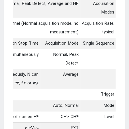
Normal, Peak Detect, Average and HR
Acquisition
Modes
er channel (Normal acquisition mode, no
Acquisition Rate,
measurement)
typical
quisition Stop Time
Acquisition Mode
Single Sequence
nnels simultaneously
Normal, Peak
Detect
imultaneously, N can
Average
, 8, 16, 32, 64 or 128
Trigger
Auto, Normal
Mode
±4 divisions from center of screen
CH1~CH4
Level
0~3.3V
EXT