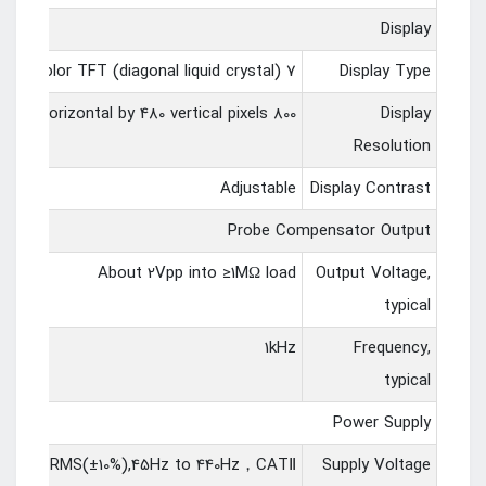
Display
7 inch 64K color TFT (diagonal liquid crystal)
Display Type
800 horizontal by 480 vertical pixels
Display
Resolution
Adjustable
Display Contrast
Probe Compensator Output
About 2Vpp into ≥1MΩ load
Output Voltage,
typical
1kHz
Frequency,
typical
Power Supply
0-120VACRMS(±10%),45Hz to 440Hz，CATⅡ
Supply Voltage