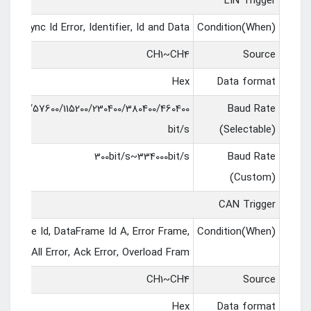
LIN Trigger
 field, Sync Id Error, Identifier, Id and Data
Condition(When)
CH1~CH4
Source
Hex
Data format
00/38400/57600/115200/230400/380400/460400
Baud Rate
bit/s
(Selectable)
300bit/s~334000bit/s
Baud Rate
(Custom)
CAN Trigger
, Frame Id, DataFrame Id A, Error Frame,
Condition(When)
All Error, Ack Error, Overload Fram
CH1~CH4
Source
Hex
Data format