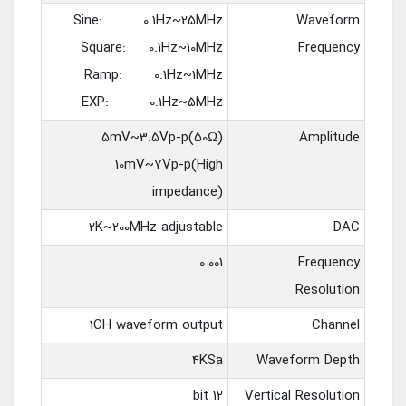
Sine: 0.1Hz~25MHz
Waveform
Square: 0.1Hz~10MHz
Frequency
Ramp: 0.1Hz~1MHz
EXP: 0.1Hz~5MHz
5mV~3.5Vp-p(50Ω)
Amplitude
10mV~7Vp-p(High
impedance)
2K~200MHz adjustable
DAC
0.001
Frequency
Resolution
1CH waveform output
Channel
4KSa
Waveform Depth
12 bit
Vertical Resolution