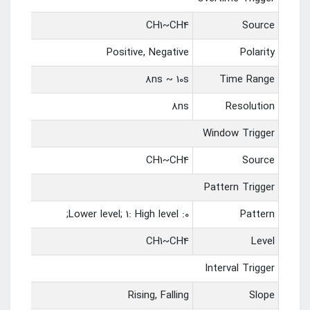
CH1~CH4
Source
Positive, Negative
Polarity
8ns ~ 10s
Time Range
8ns
Resolution
Window Trigger
CH1~CH4
Source
Pattern Trigger
0: Lower level; 1: High level;
Pattern
CH1~CH4
Level
Interval Trigger
Rising, Falling
Slope