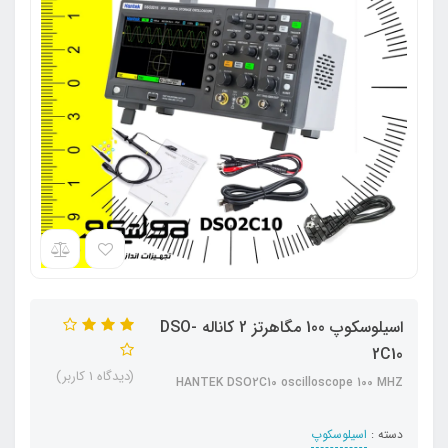
اسیلوسکوپ 100 مگاهرتز 2 کاناله DSO-
2C10
(دیدگاه 1 کاربر)
HANTEK DSO2C10 oscilloscope 100 MHZ
دسته :
اسیلوسکوپ