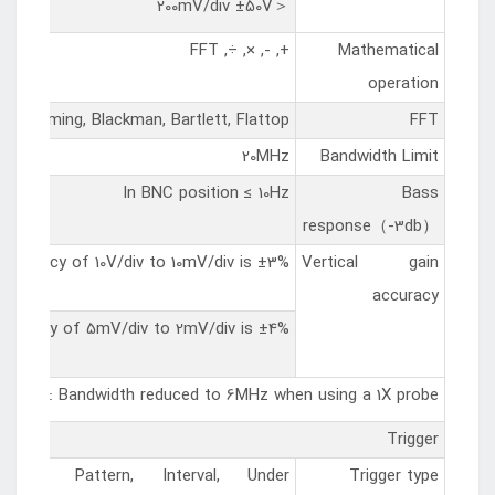
＜200mV/div ±50V
+, -, ×, ÷, FFT
Mathematical
operation
, Hamming, Blackman, Bartlett, Flattop
FFT
20MHz
Bandwidth Limit
In BNC position ≤ 10Hz
Bass
response（-3db）
e accuracy of 10V/div to 10mV/div is ±3%;
Vertical gain
accuracy
he accuracy of 5mV/div to 2mV/div is ±4%
Note: Bandwidth reduced to 6MHz when using a 1X probe
Trigger
dow, Pattern, Interval, Under
Trigger type