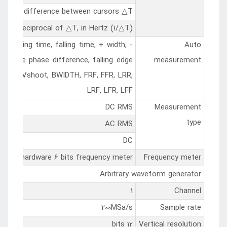
Time difference between cursors △T
Reciprocal of △T, in Hertz (1/△T)
 rising time, falling time, + width, -
Auto
ing edge phase difference, falling edge
measurement
oot, ROVshoot, BWIDTH, FRF, FFR, LRR,
LRF, LFR, LFF
DC RMS
Measurement
type
AC RMS
DC
hardware 6 bits frequency meter
Frequency meter
Arbitrary waveform generator
1
Channel
200MSa/s
Sample rate
12 bits
Vertical resolution