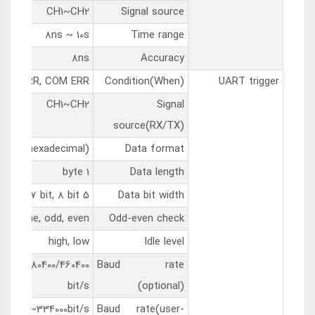
CH1~CH2
Signal source
8ns ~ 10s
Time range
8ns
Accuracy
Parity ERR, COM ERR
Condition(When)
UART trigger
CH1~CH2
Signal
source(RX/TX)
Hex (hexadecimal)
Data format
1 byte
Data length
5 bit, 6 bit, 7 bit, 8 bit
Data bit width
none, odd, even
Odd-even check
high, low
Idle level
230400/380400/460400
Baud rate
bit/s
(optional)
00bit/s~334000bit/s
Baud rate(user-