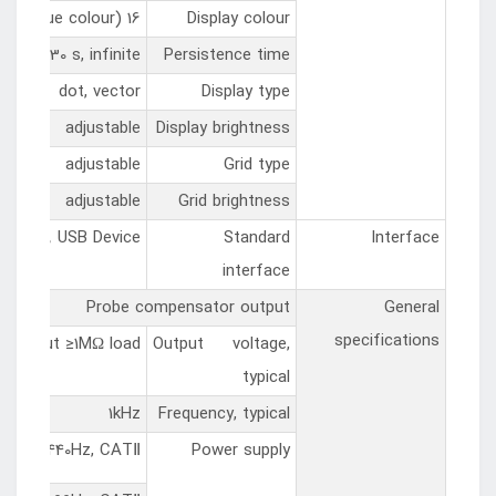
16 million colours (24 bits true colour)
Display colour
 10 s, 30 s, infinite
Persistence time
dot, vector
Display type
adjustable
Display brightness
adjustable
Grid type
adjustable
Grid brightness
 Host，USB Device
Standard
Interface
interface
Probe compensator output
General
specifications
pp input ≥1MΩ load
Output voltage,
typical
1kHz
Frequency, typical
45Hzto 440Hz, CATⅡ
Power supply