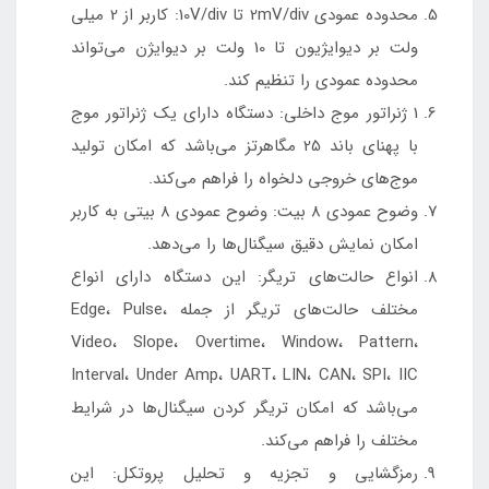
محدوده عمودی 2mV/div تا 10V/div: کاربر از 2 میلی
ولت بر دیوایژیون تا 10 ولت بر دیوایژن می‌تواند
محدوده عمودی را تنظیم کند.
1 ژنراتور موج داخلی: دستگاه دارای یک ژنراتور موج
با پهنای باند 25 مگاهرتز می‌باشد که امکان تولید
موج‌های خروجی دلخواه را فراهم می‌کند.
وضوح عمودی 8 بیت: وضوح عمودی 8 بیتی به کاربر
امکان نمایش دقیق سیگنال‌ها را می‌دهد.
انواع حالت‌های تریگر: این دستگاه دارای انواع
مختلف حالت‌های تریگر از جمله Edge، Pulse،
Video، Slope، Overtime، Window، Pattern،
Interval، Under Amp، UART، LIN، CAN، SPI، IIC
می‌باشد که امکان تریگر کردن سیگنال‌ها در شرایط
مختلف را فراهم می‌کند.
رمزگشایی و تجزیه و تحلیل پروتکل: این