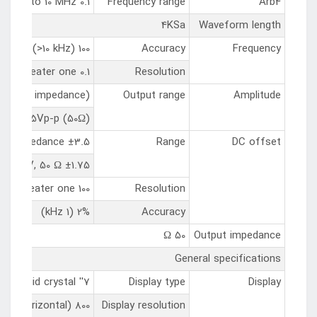
0.1 Hz to 10 MHz
Frequency range
Arb4
4KSa
Waveform length
100 ppm (<10 kHz) 50 ppm (>10 kHz)
Accuracy
Frequency
0.1 Hz or 4 bits，take the greater one
Resolution
 (high impedance)
Output range
Amplitude
mV~3.5Vp-p (50Ω)
±3.5 V, high impedance
Range
DC offset
±1.75 V, 50 Ω
100 μV or 3 bits, take the greater one
Resolution
2% (1 kHz)
Accuracy
50 Ω
Output impedance
General specifications
7'' diagonal TFT liquid crystal
Display type
Display
800 (horizontal)*480 (vertical) pixels
Display resolution