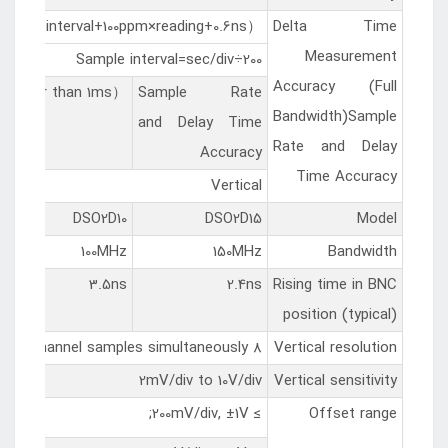
ample interval+100ppm×reading+0.6ns）
Delta Time
Measurement
Sample interval=sec/div÷200
Accuracy (Full
 greater than 1ms）
Sample Rate
Bandwidth)Sample
and Delay Time
Rate and Delay
Accuracy
Time Accuracy
Vertical
DSO2D10
DSO2D15
Model
100MHz
150MHz
Bandwidth
3.5ns
2.4ns
Rising time in BNC
position (typical)
8 bits resolution, each channel samples simultaneously
Vertical resolution
2mV/div to 10V/div
Vertical sensitivity
≥ 200mV/div, ±1V;
Offset range