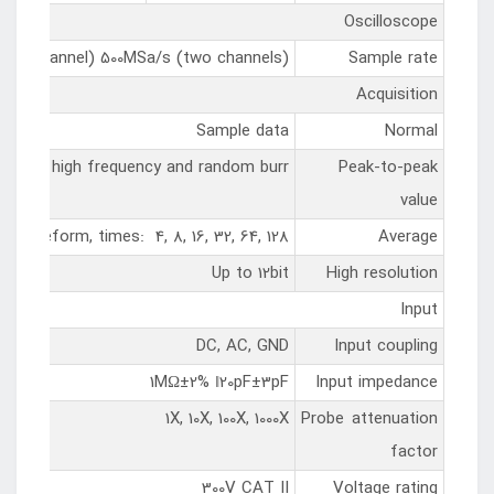
Oscilloscope
ingle channel) 500MSa/s (two channels)
Sample rate
Acquisition
Sample data
Normal
Display high frequency and random burr
Peak-to-peak
value
e waveform, times: 4, 8, 16, 32, 64, 128
Average
Up to 12bit
High resolution
Input
DC, AC, GND
Input coupling
1MΩ±2% ‖20pF±3pF
Input impedance
1X, 10X, 100X, 1000X
Probe attenuation
factor
300V CAT II
Voltage rating