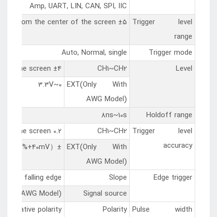
Amp, UART, LIN, CAN, SPI, IIC
±5 divisions from the center of the screen
Trigger level
range
Auto, Normal, single
Trigger mode
±4 divisions from the center of the screen
CH1~CH2
Level
0~3.3V
EXT(Only With
AWG Model)
8ns~10s
Holdoff range
0.2 div×volts/div within ±4 divisions from the center of the screen
CH1~CH2
Trigger level
accuracy
±（Set value× 6%+40mV）
EXT(Only With
AWG Model)
ising or falling edge
Slope
Edge trigger
ly With AWG Model)
Signal source
ty, negative polarity
Polarity
Pulse width