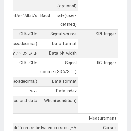
(optional)
5kbit/s~1Mbit/s
Baud rate(user-
defined)
CH1~CH2
Signal source
SPI trigger
Hex (hexadecimal)
Data format
4, 8, 16, 24, 32
Data bit width
CH1~CH2
Signal
IIC trigger
source (SDA/SCL)
Hex (hexadecimal)
Data format
0~7
Data index
rt, address and data
When(condition)
Measurement
oltage difference between cursors △V
Cursor