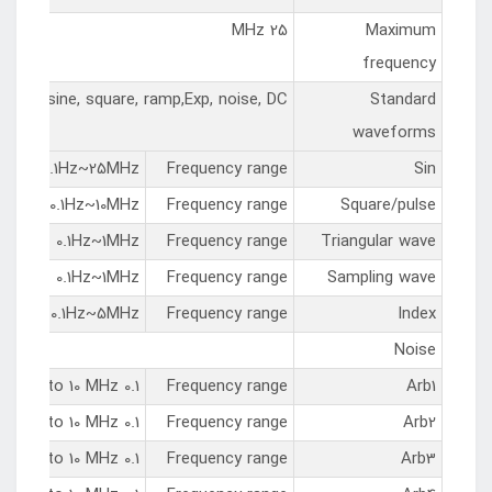
25 MHz
Maximum
frequency
sine, square, ramp,Exp, noise, DC
Standard
waveforms
0.1Hz~25MHz
Frequency range
Sin
0.1Hz~10MHz
Frequency range
Square/pulse
0.1Hz~1MHz
Frequency range
Triangular wave
0.1Hz~1MHz
Frequency range
Sampling wave
0.1Hz~5MHz
Frequency range
Index
Noise
0.1 Hz to 10 MHz
Frequency range
Arb1
0.1 Hz to 10 MHz
Frequency range
Arb2
0.1 Hz to 10 MHz
Frequency range
Arb3