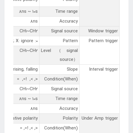
8ns ~ 10s
Time range
8ns
Accuracy
CH1~CH2
Signal source
Window trigger
0: low level; 1: high level; X: ignore
Pattern
Pattern trigger
CH1~CH2
Level（signal
source）
rising, falling
Slope
Interval trigger
<, >, !=, =
Condition(When)
CH1~CH2
Signal source
8ns ~ 10s
Time range
8ns
Accuracy
ty, negative polarity
Polarity
Under Amp trigger
<, >, !=, =
Condition(When)