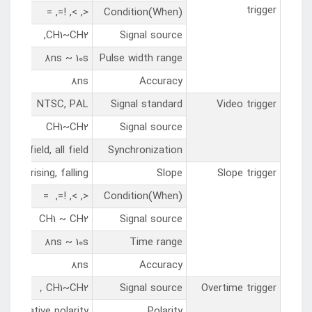
trigger
<, >, !=, =
Condition(When)
CH1~CH2,
Signal source
8ns ~ 10s
Pulse width range
8ns
Accuracy
NTSC, PAL
Signal standard
Video trigger
CH1~CH2
Signal source
even field, all field
Synchronization
rising, falling
Slope
Slope trigger
<, >, !=, =
Condition(When)
CH1 ~ CH2
Signal source
8ns ~ 10s
Time range
8ns
Accuracy
CH1~CH2，
Signal source
Overtime trigger
ty, negative polarity
Polarity