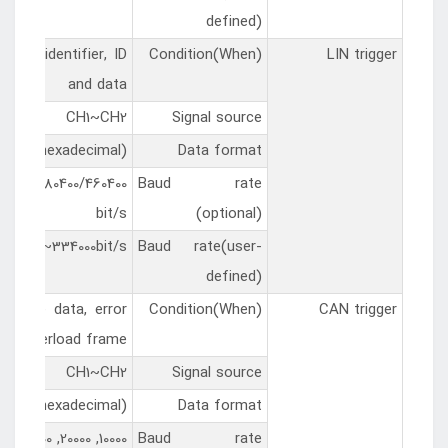
defined)
error, identifier, ID
Condition(When)
LIN trigger
and data
CH1~CH2
Signal source
Hex (hexadecimal)
Data format
230400/380400/460400
Baud rate
bit/s
(optional)
00bit/s~334000bit/s
Baud rate(user-
defined)
 frame data, error
Condition(When)
CAN trigger
rror, overload frame
CH1~CH2
Signal source
Hex (hexadecimal)
Data format
10000, 20000, 33300, 500000, 62500, 83300, 100000, 125000, 250000, 500000, 800000, 1000000
Baud rate