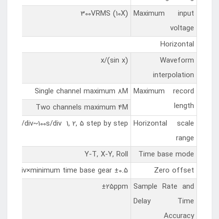
300VRMS (10X)
Maximum input
voltage
Horizontal
(sin x)/x
Waveform
interpolation
Single channel maximum 8M
Maximum record
length
Two channels maximum 4M
2ns/div~100s/div 1, 2, 5 step by step
Horizontal scale
range
Y-T, X-Y, Roll
Time base mode
±0.5 div×minimum time base gear
Zero offset
±25ppm
Sample Rate and
Delay Time
Accuracy