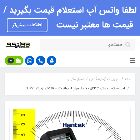
لطفا واتس آپ استعلام قیمت بگیرید /
قیمت ها معتبر نیست
اطلاعات بیش‌تر
0
خانه
تجهیزات آزمایشگاهی
اسیلوسکوپ
اسیلوسکوپ دستی 2 کانال 70 مگاهرتز + مولتیمتر + فانکشن ژنراتور 2D72