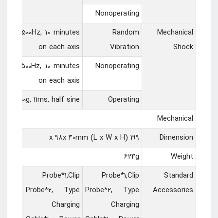
Nonoperating
z to 500Hz, 10 minutes
Random
Mechanical
on each axis
Vibration
Shock
z to 500Hz, 10 minutes
Nonoperating
on each axis
50g, 11ms, half sine
Operating
Mechanical
199 x 98x 40mm (L x W x H)
Dimension
624g
Weight
*1,Clip
Probe*1,Clip
Probe*1,Clip
Standard
robe*1,
Probe*2, Type
Probe*2, Type
Accessories
Type
Charging
Charging