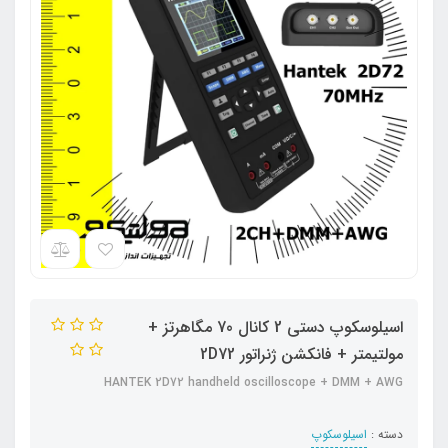
اسیلوسکوپ دستی 2 کانال 70 مگاهرتز +
مولتیمتر + فانکشن ژنراتور 2D72
HANTEK 2D72 handheld oscilloscope + DMM + AWG
دسته :
اسیلوسکوپ