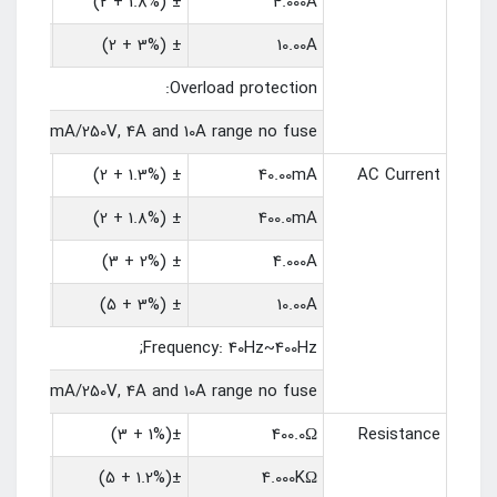
1mA
± (1.8% + 2)
4.000A
10mA
± (3% + 2)
10.00A
Overload protection:
use: 200mA/250V, 4A and 10A range no fuse.
10uA
± (1.3% + 2)
40.00mA
AC Current
100uA
± (1.8% + 2)
400.0mA
1mA
± (2% + 3)
4.000A
10mA
± (3% + 5)
10.00A
Frequency: 40Hz~400Hz;
use: 200mA/250V, 4A and 10A range no fuse.
0.1Ω
±(1% + 3)
400.0Ω
Resistance
1Ω
±(1.2% + 5)
4.000KΩ