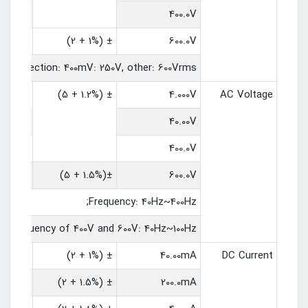
100mV
400.0V
1V
± (1% + 2)
600.0V
d protection: 400mV: 250V, other: 600Vrms.
1mV
± (1.2% + 5)
4.000V
AC Voltage
10mV
40.00V
100mV
400.0V
1V
±(1.5% + 5)
600.0V
Frequency: 40Hz~400Hz;
Frequency of 400V and 600V: 40Hz~100Hz
10uA
± (1% + 2)
40.00mA
DC Current
100uA
± (1.5% + 2)
200.0mA