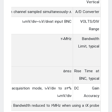
Vertical
8-bit resolution,each channel sampled simultaneously
A/D Converter
10mV/div~10V/divat input BNC
VOLTS/DIV
Range
20MHz
Bandwidth
Limit, typical
≤5ns
Rise Time at
BNC, typical
Average acquisition mode, 10V/div to
DC Gain
10mV/div
Accuracy
Note: Bandwidth reduced to 6MHz when using a 1X probe.