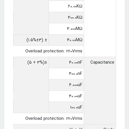
10Ω
60.00KΩ
100Ω
400.0KΩ
1KΩ
4.000MΩ
10KΩ
± (1.5%±3)
40.00MΩ
Overload protection: 220Vrms
10pF
±(3% + 5)
40.00nF
Capacitance
100pF
400.0nF
1nF
4.000uF
10nF
40.00uF
100nF
100.0uF
Overload protection: 220Vrms