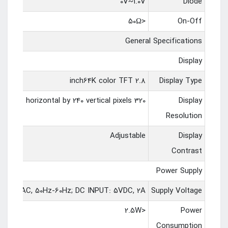
0V~1.0V
Diode
<50Ω
On-Off
General Specifications
Display
2.8 inch64K color TFT
Display Type
320 horizontal by 240 vertical pixels
Display
Resolution
Adjustable
Display
Contrast
Power Supply
0V-240VAC, 50Hz-60Hz; DC INPUT: 5VDC, 2A
Supply Voltage
<2.5W
Power
Consumption