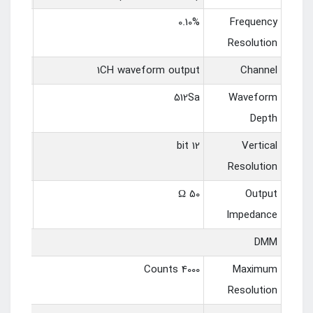
-
0.10%
Frequency
Resolution
-
1CH waveform output
Channel
-
512Sa
Waveform
Depth
-
12 bit
Vertical
Resolution
-
50 Ω
Output
Impedance
DMM
4000 Counts
Maximum
Resolution