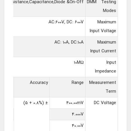
rent,Resistance,Capacitance,Diode &On-Off
DMM Testing
Modes
AC:600V, DC: 600V
Maximum
Input Voltage
AC: 10A, DC:10A
Maximum
Input Current
10MΩ
Input
Impedance
lution
Accuracy
Range
Measurement
Term
100uV
± (0.8% + 5)
400.00mV
DC Voltage
1mV
4.000V
10mV
40.00V