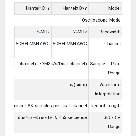
ek2C72
Hantek2D42
Hantek2D72
Model
Oscilloscope Mode
70MHz
40MHz
70MHz
Bandwidth
H+DMM
2CH+DMM+AWG
2CH+DMM+AWG
Channel
s(Single-channel), 125MSa/s(Dual-channel)
Sample Rate
Range
(sin x)/x
Waveform
Interpolation
ingle-channel; 3K samples per dual-channel
Record Length
5ns/div~500s/div 1, 2, 5 sequence
SEC/DIV
Range