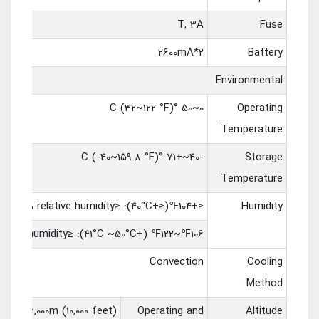
T, 3A
Fuse
2600mA*2
Battery
Environmental
0~50 °C (32~122 °F)
Operating
Temperature
-40~+71 °C (-40~159.8 °F)
Storage
Temperature
≤+104℉(≤+40°C): ≤90% relative humidity
Humidity
106℉~122℉ (+41°C ~50°C): ≤60% relative humidity
Convection
Cooling
Method
3,000m (10,000 feet)
Operating and
Altitude