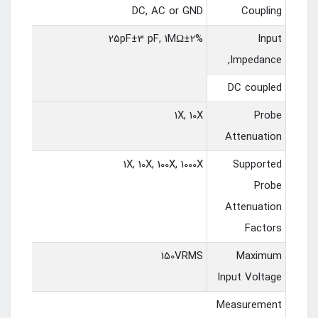
DC, AC or GND
Coupling
25pF±3 pF, 1MΩ±2%
Input
Impedance,
DC coupled
1X, 10X
Probe
Attenuation
1X, 10X, 100X, 1000X
Supported
Probe
Attenuation
Factors
150VRMS
Maximum
Input Voltage
Measurement