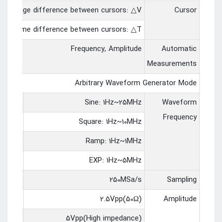
Voltage difference between cursors: △V
Cursor
Time difference between cursors: △T
Frequency, Amplitude
Automatic
Measurements
Arbitrary Waveform Generator Mode
-
Sine: 1Hz~25MHz
Waveform
Frequency
-
Square: 1Hz~10MHz
-
Ramp: 1Hz~1MHz
-
EXP: 1Hz~5MHz
-
250MSa/s
Sampling
-
2.5Vpp(50Ω)
Amplitude
-
5Vpp(High impedance)