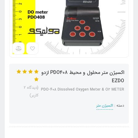
اکسیژن متر محلول و محیط PDO408 ازدو
EZDO
(دیدگاه 2
PDO-408 Dissolved Oxygen Meter & O2 METER
کاربر)
دسته :
اکسیژن متر