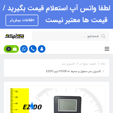
لطفا واتس آپ استعلام قیمت بگیرید /
قیمت ها معتبر نیست
اطلاعات بیش‌تر
0
خانه
کیفیت سنج آب
اکسیژن متر
اکسیژن متر محلول و محیط PDO408 ازدو EZDO