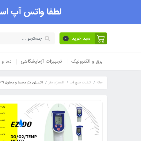
لطفا واتس آپ است
سبد خرید
0
برق و الکترونیک
تجهیزات آزمایشگاهی
دما و
خانه
کیفیت سنج آب
اکسیژن متر
اکسیژن متر محیط و محلول 7031 EZDO