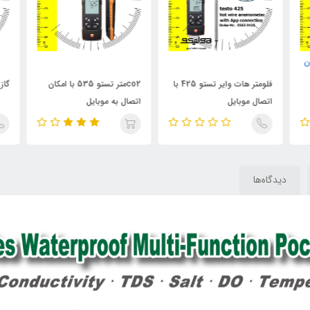
ن
فلومتر هات وایر تستو 425 با
co2متر تستو 535 با امکان
گاز آ
اتصال موبایل
اتصال به موبایل
دیدگاه‌ها