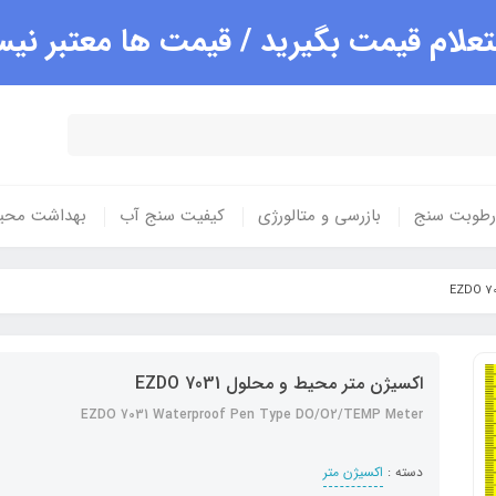
علام قیمت بگیرید / قیمت ها معتبر ن
 رطوبت سنج
بازرسی و متالورژی
کیفیت سنج آب
بهداشت محی
اکسیژن متر محیط و محلول 7031 EZDO
EZDO 7031 Waterproof Pen Type DO/O2/TEMP Meter
دسته :
اکسیژن متر