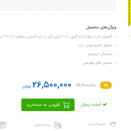
ویژگی‌های محصول
اکسیژن متر با رنج اندازه گیری: تا 20 میلی گرم بر لیتر اکسیژن محلول / تا 200 درصد...
محلول کالیبراسیون: دارد
نمایشگر: دیجیتال
سنسور: قابل تعویض
26,500,000
26,600,000
1%
تومان
آماده ارسال
افزودن به سبدخرید
تحویل اکسپرس
پرداخت آنلاین