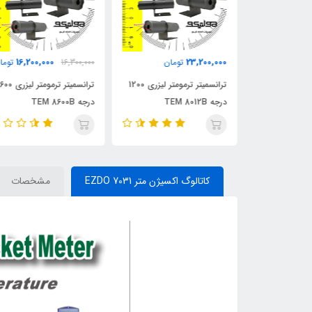
16,200,000
23,200,000
مان
تومان
16,300,000
توما
کدورت سنج دیجیتال TES
ترانسمیتر ترمومتر لیزری 1200
ترانسمیتر ترمومتر لیزری 600
درجه TEM 8012B
درجه TEM 8600B
کاتالوگ اکسیژن متر EZDO 7031
مشخصات