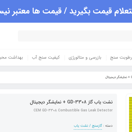
علام قیمت بگیرید / قیمت ها معتبر ن
 رطوبت سنج
بازرسی و متالورژی
کیفیت سنج آب
بهداشت محی
نشت یاب گاز GD-3308 + نمایشگر دیجیتال
CEM GD-3308 Combustible Gas Leak Detector
دسته :
گازسنج / نشت یاب