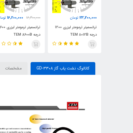
16,200,000
23,200,000
مان
تومان
16,300,000
توما
کدورت سنج دیجیتال TES
ترانسمیتر ترمومتر لیزری 1200
ترانسمیتر ترمومتر لیزری 600
درجه TEM 8012B
درجه TEM 8600B
کاتالوگ نشت یاب گاز GD-3308
مشخصات