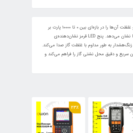
GD-3308 یک دستگاه تشخیص گازهای قابل اشتعال است.این دستگاه قادر است حضور گازهای قابل اشتعال را تشخیص داده و غلظت آن‌ها را در بازه‌ای بین 0 تا 10000 پارت بر
میلیون (PPM) اندازه‌گیری کند. این دستگاه با نمایش روی صفحه نمایش مایع کریستالی (مدل 3308) حضور گاز قابل اشتعال را نشان می‌دهد. پنج LED قرمز نشان‌دهنده‌ی
ابه کلیک کانتر گایگر را انجام می‌دهد: با بالاتر از 3200 PPM بودن غلظت گاز، زنگ‌هشدار به طور مداوم با غلظت گاز صدا می‌کند.
ت تعیین سریع و دقیق محل نشتی گاز را فراهم می‌کند و
10٪
23٪