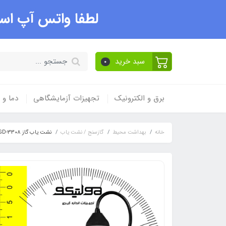
لطفا واتس آپ است
سبد خرید
0
برق و الکترونیک
تجهیزات آزمایشگاهی
دما و
خانه
بهداشت محیط
گازسنج / نشت یاب
نشت یاب گاز GD-3308 + نمایشگر دیجیتال