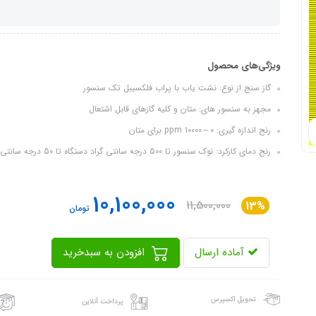
ویژگی‌های محصول
گاز سنج از نوع: نشت یاب با پراب فلکسیبل تک سنسور
مجهز به سنسور های: متان و کلیه گازهای قابل اشتعال
رنج اندازه گیری: 0～10000 ppm برای متان
رنج دمای کارکرد: نوک سنسور تا 500 درجه سانتی گراد دستگاه تا 50 درجه سانتی گراد
10,100,000
11,500,000
13%
تومان
آماده ارسال
افزودن به سبدخرید
تحویل اکسپرس
پرداخت آنلاین