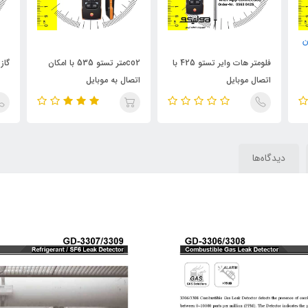
ن
فلومتر هات وایر تستو 425 با
co2متر تستو 535 با امکان
گاز آ
اتصال موبایل
اتصال به موبایل
دیدگاه‌ها