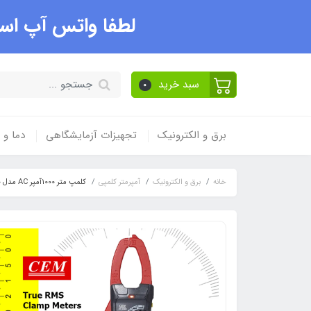
لطفا واتس آپ است
سبد خرید
0
برق و الکترونیک
تجهیزات آزمایشگاهی
دما و
خانه
برق و الکترونیک
آمپرمتر کلمپی
کلمپ متر 1000آمپر AC مدل DT-9380