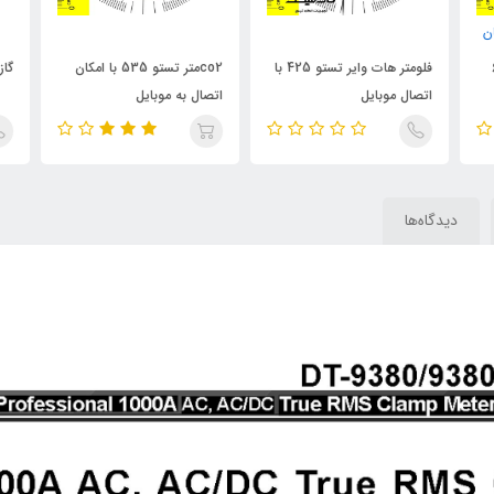
ن
فلومتر هات وایر تستو 425 با
co2متر تستو 535 با امکان
گاز آ
اتصال موبایل
اتصال به موبایل
دیدگاه‌ها