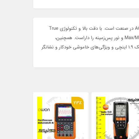
دستگاه‌های کلمپ آمپر متر DT-9380 و DT-9381 از دستگاه های حرفه‌ای با ویژگی‌های برتر برای اندازه‌گیری جریان و ولتاژ AC/DC در صنعت است. با دقت بالا و تکنولوژی True
RMS، اندازه‌گیری دقیق در شرایط مختلف فراهم می‌کنند. نمایشگر TFT رنگی 1.8 اینچ با 4000 شمارش، ویژگی‌های مانند Max/Min Hold و نور پس‌زمینه را داراست. همچنین،
دستگاه‌ها دارای قابلیت اندازه‌گیری دما، ظرفیت، فرکانس، تست پیوستگی و دیود نیز هستند. این دستگاه‌ها با طراحی بازشوی فک 1.9 اینچی و ویژگی‌های خاموشی خودکار و نشانگر
10٪
23٪