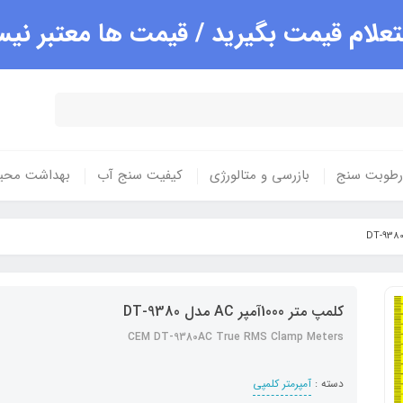
علام قیمت بگیرید / قیمت ها معتبر ن
 رطوبت سنج
بازرسی و متالورژی
کیفیت سنج آب
بهداشت محی
کلمپ متر 1000آمپر AC مدل DT-9380
CEM DT-9380AC True RMS Clamp Meters
دسته :
آمپرمتر کلمپی