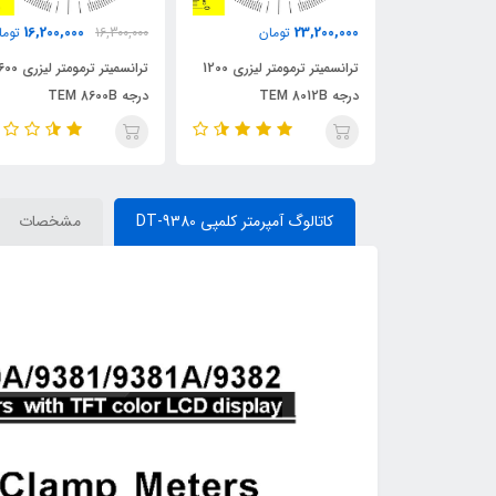
16,200,000
23,200,000
مان
تومان
16,300,000
توما
کدورت سنج دیجیتال TES
ترانسمیتر ترمومتر لیزری 1200
ترانسمیتر ترمومتر لیزری 600
درجه TEM 8012B
درجه TEM 8600B
کاتالوگ آمپرمتر کلمپی DT-9380
مشخصات