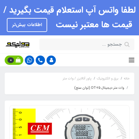
لطفا واتس آپ استعلام قیمت بگیرید /
قیمت ها معتبر نیست
اطلاعات بیش‌تر
0
خانه
برق و الکترونیک
پاور آنالایزر / وات متر
وات متر دیجیتال DT-25 (توان سنج)