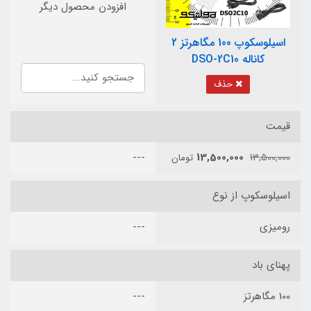
افزودن محصول دیگر
اسیلوسکوپ 100 مگاهرتز 2
کاناله DSO-2C10
حذف
قیمت
---
13,500,000
13,500,000
تومان
اسیلوسکوپ از نوع
رومیزی
---
پهنای باد
100 مگاهرتز
---