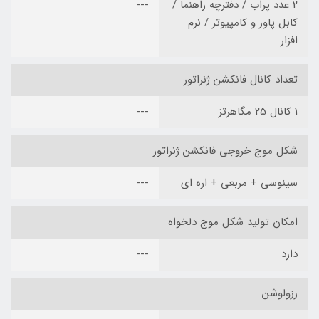
2 عدد پراب / دفترچه راهنما /
---
کابل پاور و کامپیوتر / نرم
افزار
تعداد کانال فانکشن ژنراتور
1 کانال 25 مگاهرتز
---
شکل موج خروجی فانکشن ژنراتور
سینوسی + مربعی + اره ای
---
امکان تولید شکل موج دلخواه
دارد
---
رزولوشن