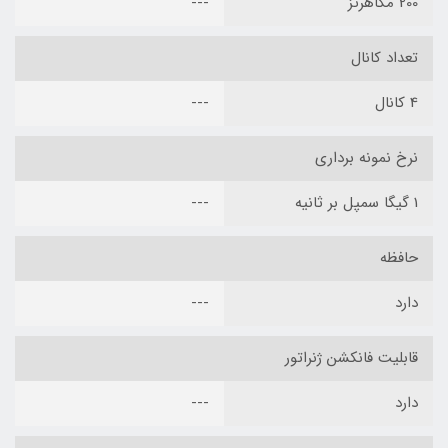
200 مگاهرتز
---
تعداد کانال
4 کانال
---
نرخ نمونه برداری
1 گیگا سمپل بر ثانیه
---
حافظه
دارد
---
قابلیت فانکشن ژنراتور
دارد
---