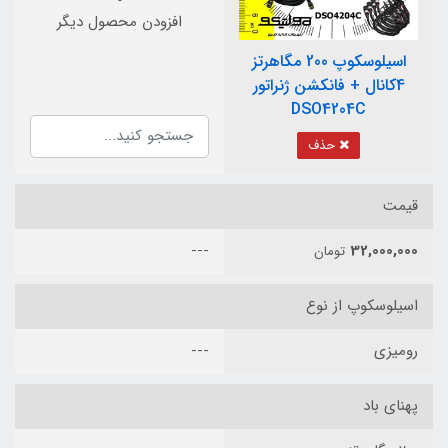
افزودن محصول دیگر
اسیلوسکوپ 200 مگاهرتز
4کانال + فانکشن ژنراتور
DSO4204C
حذف
قیمت
---
32,000,000
تومان
اسیلوسکوپ از نوع
رومیزی
---
پهنای باد