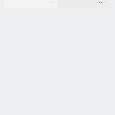
12 بیت
---