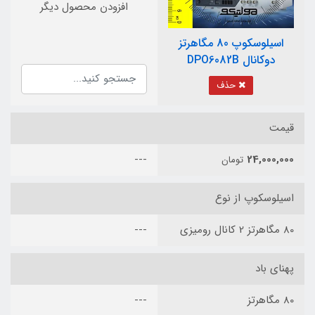
افزودن محصول دیگر
اسیلوسکوپ 80 مگاهرتز
دوکانال DPO6082B
حذف
قیمت
---
24,000,000
تومان
اسیلوسکوپ از نوع
80 مگاهرتز 2 کانال رومیزی
---
پهنای باد
80 مگاهرتز
---