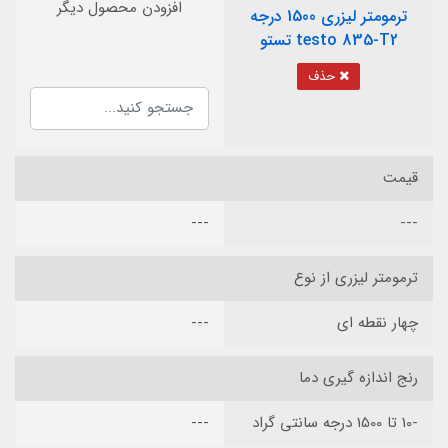
افزودن محصول دیگر
ترمومتر لیزری 1500 درجه
testo 835-T2 تستو
حذف
قیمت
---
---
ترمومتر لیزری از نوع
چهار نقطه ای
---
رنج اندازه گیری دما
-10 تا 1500 درجه سانتی گراد
---