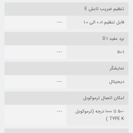
تنظیم ضریب تابش E
قابل تنظیم 0.01 الی 1.0
---
برد مفید D:1
---
50:1
نمایشگر
دیجیتال
---
امکان اتصال ترموکوبل
-50 تا 1000 درجه (ترموکوبل
---
TYPE K )