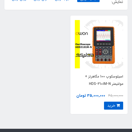
نمایش:
اسیلوسکوپ 100 مگاهرتز +
مولتیمتر HDS-3101M-N
35,000,000 تومان
45,000,000
خرید